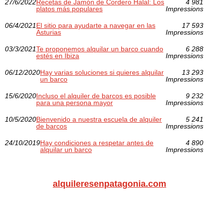
27/6/2022
Recetas de Jamón de Cordero Halal: Los
4 981
platos más populares
Impressions
06/4/2021
El sitio para ayudarte a navegar en las
17 593
Asturias
Impressions
03/3/2021
Te proponemos alquilar un barco cuando
6 288
estés en Ibiza
Impressions
06/12/2020
Hay varias soluciones si quieres alquilar
13 293
un barco
Impressions
15/6/2020
Incluso el alquiler de barcos es posible
9 232
para una persona mayor
Impressions
10/5/2020
Bienvenido a nuestra escuela de alquiler
5 241
de barcos
Impressions
24/10/2019
Hay condiciones a respetar antes de
4 890
alquilar un barco
Impressions
alquileresenpatagonia.com