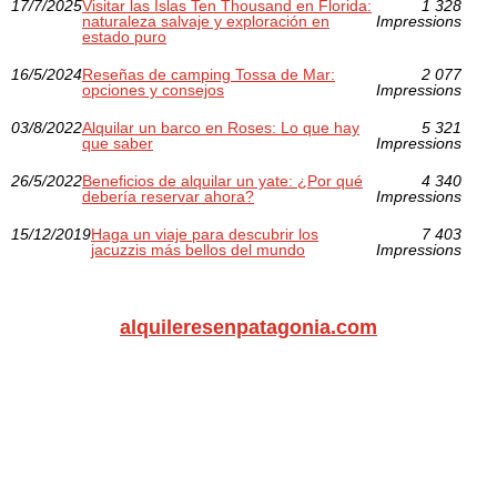
17/7/2025
Visitar las Islas Ten Thousand en Florida:
1 328
naturaleza salvaje y exploración en
Impressions
estado puro
16/5/2024
Reseñas de camping Tossa de Mar:
2 077
opciones y consejos
Impressions
03/8/2022
Alquilar un barco en Roses: Lo que hay
5 321
que saber
Impressions
26/5/2022
Beneficios de alquilar un yate: ¿Por qué
4 340
debería reservar ahora?
Impressions
15/12/2019
Haga un viaje para descubrir los
7 403
jacuzzis más bellos del mundo
Impressions
alquileresenpatagonia.com