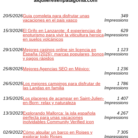
"alquileresenpatagonia.com"
20/5/2026
Guia completa para disfrutar unas
349
vacaciones en el pais vasco
Impressions
15/3/2026
El Grifo en Lanzarote: 4 experiencias de
629
enoturismo para vivir la viticultura heroica
Impressions
en suelos volcánicos
29/1/2026
Mejores casinos online sin licencia en
1 123
España (2026): marcas populares, bonos
Impressions
y pagos rápidos
25/8/2025
Mejores Agencias SEO en México:
1 236
Impressions
26/5/2025
Los mejores campings para disfrutar de
1 786
las Landas en familia
Impressions
13/5/2025
Los placeres de acampar en Saint-Julien-
1 407
en-Born: relax y naturaleza
Impressions
13/3/2023
Explorando Mallorca: la isla española
4 267
perfecta para unas vacaciones
Impressions
inolvidables Community Verified icon
02/9/2022
Cómo alquilar un barco en Roises y
7 305
explorar todo Roses
Impressions