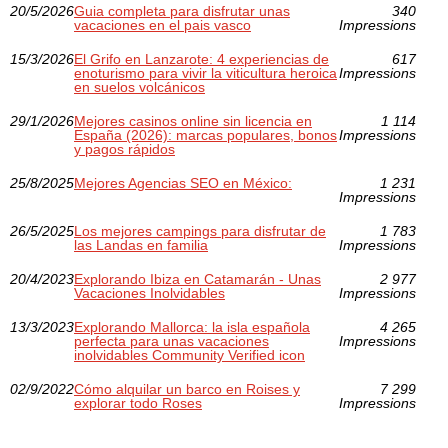
20/5/2026
Guia completa para disfrutar unas
340
vacaciones en el pais vasco
Impressions
15/3/2026
El Grifo en Lanzarote: 4 experiencias de
617
enoturismo para vivir la viticultura heroica
Impressions
en suelos volcánicos
29/1/2026
Mejores casinos online sin licencia en
1 114
España (2026): marcas populares, bonos
Impressions
y pagos rápidos
25/8/2025
Mejores Agencias SEO en México:
1 231
Impressions
26/5/2025
Los mejores campings para disfrutar de
1 783
las Landas en familia
Impressions
20/4/2023
Explorando Ibiza en Catamarán - Unas
2 977
Vacaciones Inolvidables
Impressions
13/3/2023
Explorando Mallorca: la isla española
4 265
perfecta para unas vacaciones
Impressions
inolvidables Community Verified icon
02/9/2022
Cómo alquilar un barco en Roises y
7 299
explorar todo Roses
Impressions