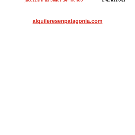
jacuzzis más bellos del mundo
Impressions
alquileresenpatagonia.com