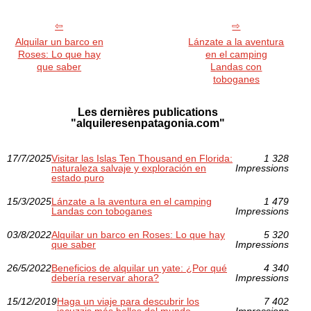
Alquilar un barco en
Lánzate a la aventura
Roses: Lo que hay
en el camping
que saber
Landas con
toboganes
Les dernières publications
"alquileresenpatagonia.com"
17/7/2025
Visitar las Islas Ten Thousand en Florida:
1 328
naturaleza salvaje y exploración en
Impressions
estado puro
15/3/2025
Lánzate a la aventura en el camping
1 479
Landas con toboganes
Impressions
03/8/2022
Alquilar un barco en Roses: Lo que hay
5 320
que saber
Impressions
26/5/2022
Beneficios de alquilar un yate: ¿Por qué
4 340
debería reservar ahora?
Impressions
15/12/2019
Haga un viaje para descubrir los
7 402