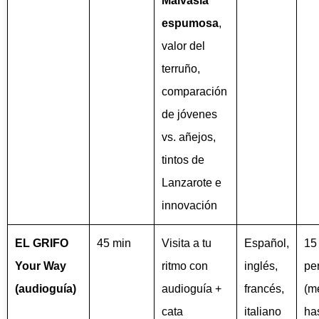
Malvasía
espumosa
,
valor del
terruño,
comparación
de jóvenes
vs. añejos,
tintos de
Lanzarote e
innovación
EL GRIFO
45 min
Visita a tu
Español,
15
Your Way
ritmo con
inglés,
pe
(audioguía)
audioguía +
francés,
(m
cata
italiano
ha