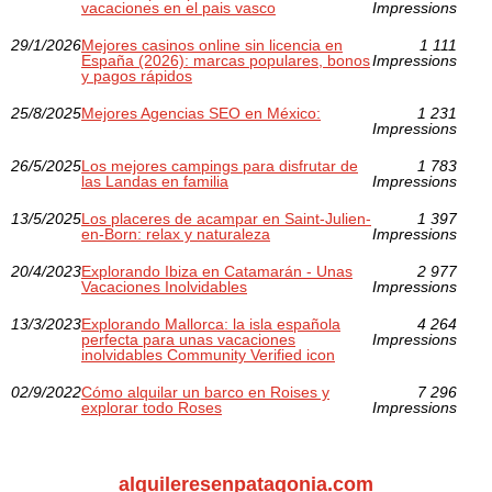
vacaciones en el pais vasco
Impressions
29/1/2026
Mejores casinos online sin licencia en
1 111
España (2026): marcas populares, bonos
Impressions
y pagos rápidos
25/8/2025
Mejores Agencias SEO en México:
1 231
Impressions
26/5/2025
Los mejores campings para disfrutar de
1 783
las Landas en familia
Impressions
13/5/2025
Los placeres de acampar en Saint-Julien-
1 397
en-Born: relax y naturaleza
Impressions
20/4/2023
Explorando Ibiza en Catamarán - Unas
2 977
Vacaciones Inolvidables
Impressions
13/3/2023
Explorando Mallorca: la isla española
4 264
perfecta para unas vacaciones
Impressions
inolvidables Community Verified icon
02/9/2022
Cómo alquilar un barco en Roises y
7 296
explorar todo Roses
Impressions
alquileresenpatagonia.com