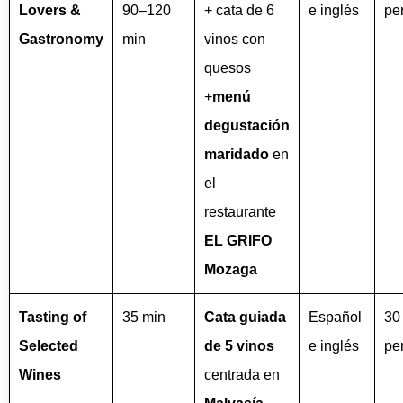
Lovers &
90–120
+ cata de 6
e inglés
pe
Gastronomy
min
vinos con
quesos
+
menú
degustación
maridado
en
el
restaurante
EL GRIFO
Mozaga
Tasting of
35 min
Cata guiada
Español
30
Selected
de 5 vinos
e inglés
pe
Wines
centrada en