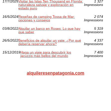
17/7/2025
Visitar las Islas Ten Thousand en Florida:
1 327
naturaleza salvaje y exploración en
Impressions
estado puro
16/5/2024
Reseñas de camping Tossa de Mar:
2 074
opciones y consejos
Impressions
03/8/2022
Alquilar un barco en Roses: Lo que hay
5 319
que saber
Impressions
26/5/2022
Beneficios de alquilar un yate: ¿Por qué
4 337
debería reservar ahora?
Impressions
15/12/2019
Haga un viaje para descubrir los
7 400
jacuzzis más bellos del mundo
Impressions
alquileresenpatagonia.com