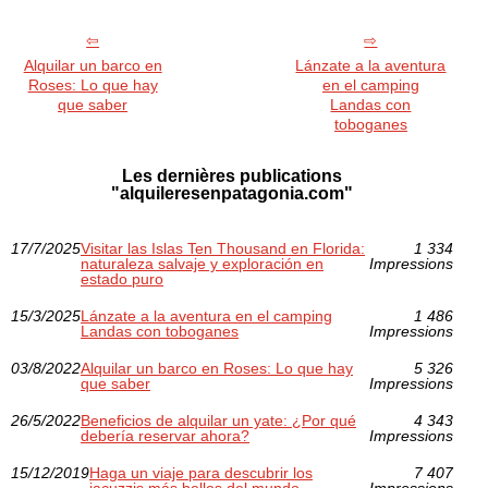
Alquilar un barco en
Lánzate a la aventura
Roses: Lo que hay
en el camping
que saber
Landas con
toboganes
Les dernières publications
"alquileresenpatagonia.com"
17/7/2025
Visitar las Islas Ten Thousand en Florida:
1 334
naturaleza salvaje y exploración en
Impressions
estado puro
15/3/2025
Lánzate a la aventura en el camping
1 486
Landas con toboganes
Impressions
03/8/2022
Alquilar un barco en Roses: Lo que hay
5 326
que saber
Impressions
26/5/2022
Beneficios de alquilar un yate: ¿Por qué
4 343
debería reservar ahora?
Impressions
15/12/2019
Haga un viaje para descubrir los
7 407