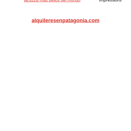
jacuzzis más bellos del mundo
Impressions
alquileresenpatagonia.com